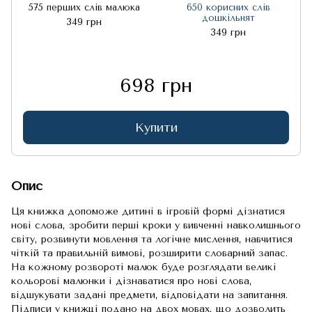
575 перших слів малюка
650 корисних слів
дошкільнят
349 грн
349 грн
698 грн
Купити
Опис
Ця книжка допоможе дитині в ігровій формі дізнатися
нові слова, зробити перші кроки у вивченні навколишнього
світу, розвинути мовлення та логічне мислення, навчитися
чіткій та правильній вимові, розширити словарний запас.
На кожному розвороті малюк буде розглядати великі
кольорові малюнки і дізнаватися про нові слова,
відшукувати задані предмети, відповідати на запитання.
Підписи у книжці подано на двох мовах, що дозволить