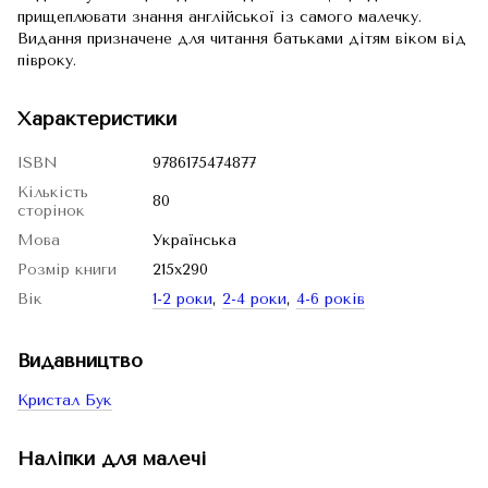
прищеплювати знання англійської із самого малечку.
Видання призначене для читання батьками дітям віком від
півроку.
Характеристики
ISBN
9786175474877
Кількість
80
сторінок
Мова
Українська
Розмір книги
215х290
Вік
1-2 роки
,
2-4 роки
,
4-6 років
Видавництво
Кристал Бук
Наліпки для малечі