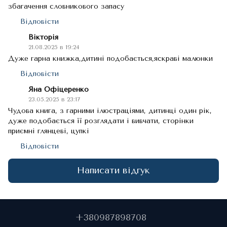
збагачення словникового запасу
Відповісти
Вікторія
21.08.2025 в 19:24
Дуже гарна книжка,дитині подобається,яскраві малюнки
Відповісти
Яна Офіцеренко
23.05.2025 в 23:17
Чудова книга, з гарними ілюстраціями, дитинці один рік,
дуже подобається її розглядати і вивчати, сторінки
приємні глянцеві, цупкі
Відповісти
Написати відгук
+380987898708