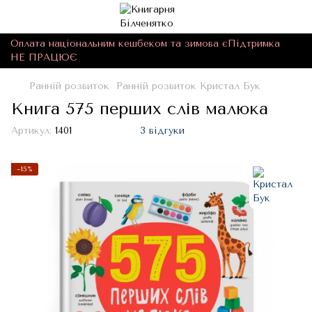
Оплата національним кешбеком та зимова єПідтримка
НЕ ПРАЦЮЄ
Ранній розвиток
Ранній розвиток Кристал Бук
Книга 575 перших слів малюка
Артикул:
1401
3 відгуки
−15%