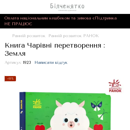
Оплата національним кешбеком та зимова єПідтримка
НЕ ПРАЦЮЄ
Ранній розвиток
Ранній розвиток РАНОК
Книга Чарівні перетворення :
Земля
Артикул:
1923
Написати відгук
−15%