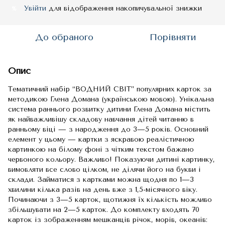
Увійти
для відображення накопичувальної знижки
%
До обраного
Порівняти
Опис
Тематичний набір “ВОДНИЙ СВІТ” популярних карток за
методикою Глена Домана (українською мовою). Унікальна
система раннього розвитку дитини Глена Домана містить
як найважливішу складову навчання дітей читанню в
ранньому віці — з народження до 3—5 років. Основний
елемент у цьому — картки з яскравою реалістичною
картинкою на білому фоні з чітким текстом бажано
червоного кольору. Важливо! Показуючи дитині картинку,
вимовляти все слово цілком, не ділячи його на букви і
склади. Займатися з картками можна щодня по 1—3
хвилини кілька разів на день вже з 1,5-місячного віку.
Починаючи з 3—5 карток, щотижня їх кількість можливо
збільшувати на 2—5 карток. До комплекту входять 70
карток із зображенням мешканців річок, морів, океанів: