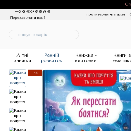
Перейти до основного контенту
Оп
+380987898708
про інтернет-магазин
Передзвонити вам?
Політика конфіденцій
Літні
Ранній
Книжки -
Книги з
знижки
розвиток
картонки
тематик
−15%