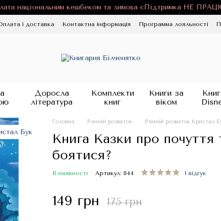
лата національним кешбеком та зимова єПідтримка НЕ ПРА
Оплата і доставка
Контактна інформація
Программа лояльності
П
ності
Публічна оферта
Блог
а
Доросла
Комплекти
Книги за
Книг
ою
література
книг
віком
Disn
Головна
Ранній розвиток
Ранній розвиток Кристал Б
Книга Казки про почуття 
боятися?
В наявності
Артикул: 844
1 відгук
149 грн
175 грн