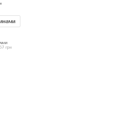
и
инами
НАМИ
67 грн