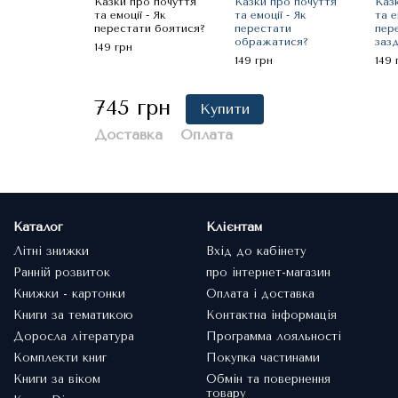
Казки про почуття
Казки про почуття
Каз
та емоції - Як
та емоції - Як
та е
перестати боятися?
перестати
пер
ображатися?
заз
149 грн
149 грн
149 
745 грн
Купити
Доставка
Оплата
Каталог
Клієнтам
Літні знижки
Вхід до кабінету
Ранній розвиток
про інтернет-магазин
Книжки - картонки
Оплата і доставка
Книги за тематикою
Контактна інформація
Доросла література
Программа лояльності
Комплекти книг
Покупка частинами
Книги за віком
Обмін та повернення
товару