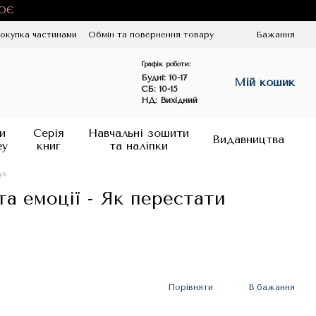
ЦЮЄ
окупка частинами
Обмін та повернення товару
Бажання
Графік роботи:
Будні:
10-17
Мій кошик
СБ: 10-15
НД: Вихідний
и
Серія
Навчальні зошити
Видавництва
ey
книг
та наліпки
ук
та емоції - Як перестати
Порівняти
В бажання