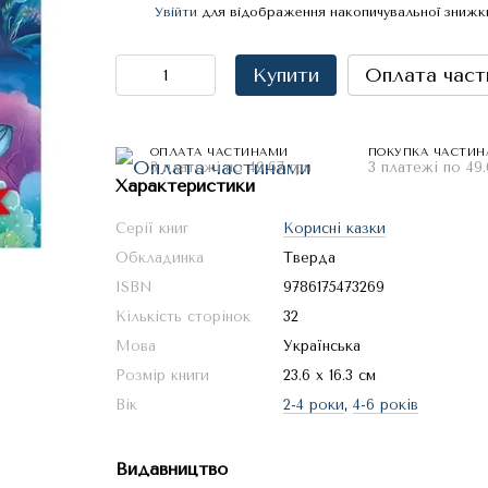
Увійти
для відображення накопичувальної знижк
%
Купити
Оплата част
ОПЛАТА ЧАСТИНАМИ
ПОКУПКА ЧАСТИ
3 платежі по 49.67 грн
3 платежі по 49.
Характеристики
Серії книг
Корисні казки
Обкладинка
Тверда
ISBN
9786175473269
Кількість сторінок
32
Мова
Українська
Розмір книги
23.6 х 16.3 см
Вік
2-4 роки
,
4-6 років
Видавництво