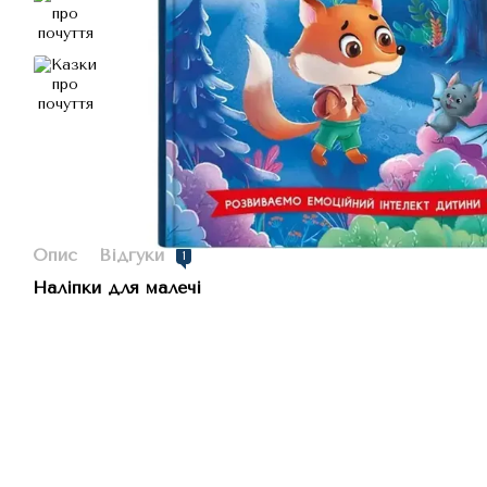
Опис
Відгуки
1
Наліпки для малечі