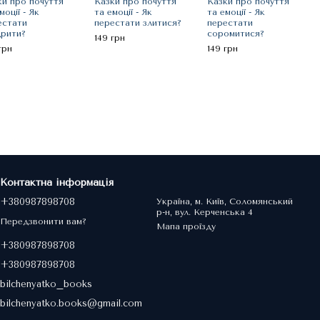
ки про почуття
Казки про почуття
Казки про почуття
моції - Як
та емоції - Як
та емоції - Як
естати
перестати злитися?
перестати
дрити?
соромитися?
149 грн
грн
149 грн
Контактна інформація
+380987898708
Україна, м. Київ, Соломянський
р-н, вул. Керченська 4
Передзвонити вам?
Мапа проїзду
+380987898708
+380987898708
bilchenyatko_books
bilchenyatko.books@gmail.com