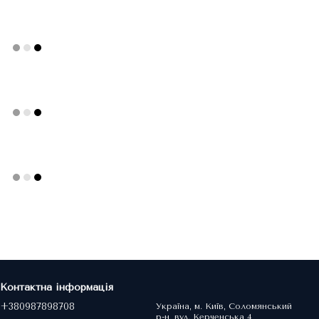
Контактна інформація
+380987898708
Україна, м. Київ, Соломянський
р-н, вул. Керченська 4