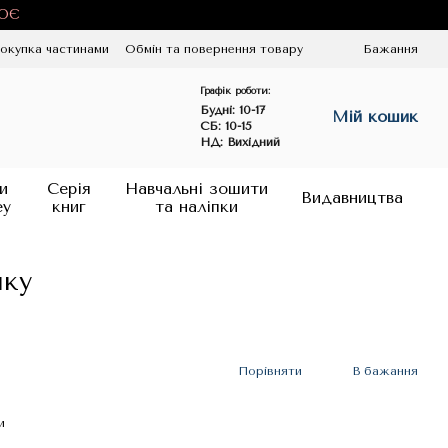
ЦЮЄ
окупка частинами
Обмін та повернення товару
Бажання
Графік роботи:
Будні:
10-17
Мій кошик
СБ: 10-15
НД: Вихідний
и
Серія
Навчальні зошити
Видавництва
ey
книг
та наліпки
ику
Порівняти
В бажання
и