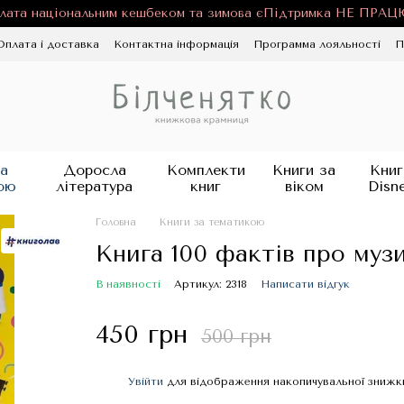
лата національним кешбеком та зимова єПідтримка НЕ ПРА
Оплата і доставка
Контактна інформація
Программа лояльності
П
ності
Публічна оферта
Блог
а
Доросла
Комплекти
Книги за
Книг
ою
література
книг
віком
Disn
Головна
Книги за тематикою
Книга 100 фактів про муз
В наявності
Артикул: 2318
Написати відгук
450 грн
500 грн
Увійти
для відображення накопичувальної знижк
%