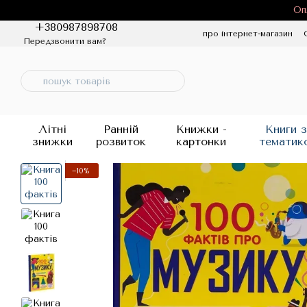
Перейти до основного контенту
Оп
+380987898708
про інтернет-магазин
Передзвонити вам?
Політика конфіденцій
Літні
Ранній
Книжки -
Книги з
знижки
розвиток
картонки
тематик
−10%