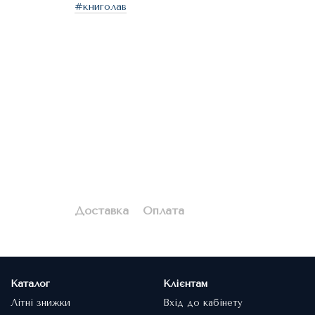
#книголав
Доставка
Оплата
Каталог
Клієнтам
Літні знижки
Вхід до кабінету