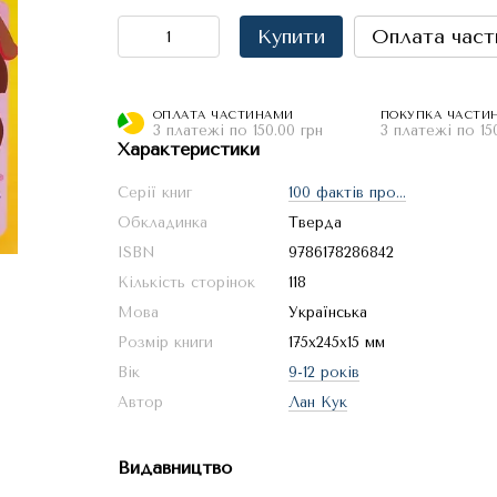
Купити
Оплата част
ОПЛАТА ЧАСТИНАМИ
ПОКУПКА ЧАСТИ
3 платежі по 150.00 грн
3 платежі по 15
Характеристики
Серії книг
100 фактів про...
Обкладинка
Тверда
ISBN
9786178286842
Кількість сторінок
118
Мова
Українська
Розмір книги
175х245х15 мм
Вік
9-12 років
Автор
Лан Кук
Видавництво