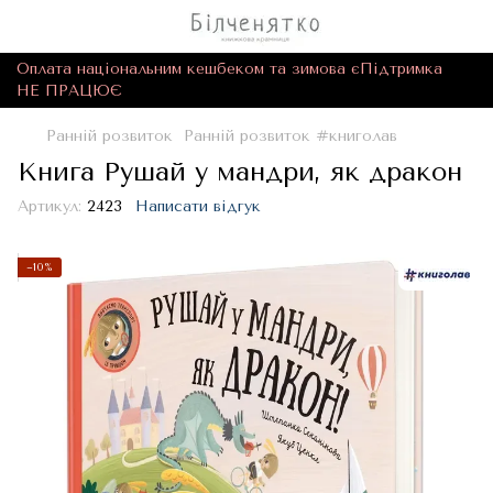
Оплата національним кешбеком та зимова єПідтримка
НЕ ПРАЦЮЄ
Ранній розвиток
Ранній розвиток #книголав
Книга Рушай у мандри, як дракон
Артикул:
2423
Написати відгук
−10%