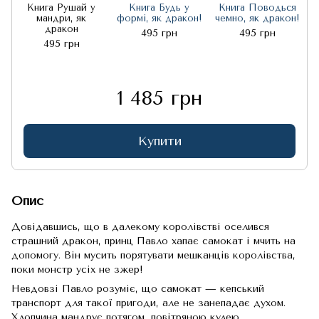
Книга Рушай у
Книга Будь у
Книга Поводься
мандри, як
формі, як дракон!
чемно, як дракон!
дракон
495 грн
495 грн
495 грн
1 485 грн
Купити
Опис
Довідавшись, що в далекому королівстві оселився
страшний дракон, принц Павло хапає самокат і мчить на
допомогу. Він мусить порятувати мешканців королівства,
поки монстр усіх не зжер!
Невдовзі Павло розуміє, що самокат — кепський
транспорт для такої пригоди, але не занепадає духом.
Хлопчина мандрує потягом, повітряною кулею,