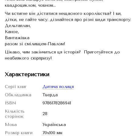
квадроциклом, човном...
Чи встигне він дістатися нещасного королівства? І ви,
дітки, не гайте часу: дізнайтеся про різні види транспорту:
Дельтаплан,
Каное,
Вантажівка
разом зі сміливцем-Павлом!
Цікаво, чим закінчиться ця історія? Приготуйтеся до
неабиякого сюрпризу!
Характеристики
Серії книг
Дитяча полиця
Обкладинка
Тверда
ISBN
9786178286941
Кількість
28
сторінок
Мова
Українська
Розмір книги
70х100 мм