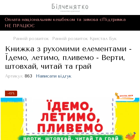
Оплата національним кешбеком та зимова єПідтримка
НЕ ПРАЦЮЄ
Ранній розвиток
Ранній розвиток Кристал Бук
Книжка з рухомими елементами -
Їдемо, летимо, пливемо - Верти,
штовхай, читай та грай
Артикул:
863
Написати відгук
−15%