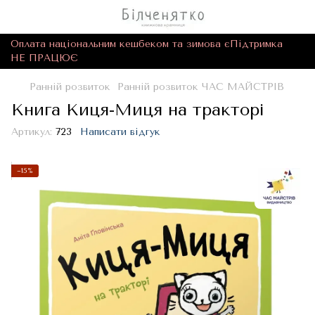
Оплата національним кешбеком та зимова єПідтримка
НЕ ПРАЦЮЄ
Ранній розвиток
Ранній розвиток ЧАС МАЙСТРІВ
Книга Киця-Миця на тракторі
Артикул:
723
Написати відгук
−15%