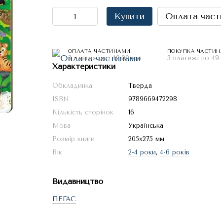
Купити
Оплата част
ОПЛАТА ЧАСТИНАМИ
ПОКУПКА ЧАСТИ
3 платежі по 49.00 грн
3 платежі по 49.
Характеристики
Обкладинка
Тверда
ISBN
9789669472298
Кількість сторінок
16
Мова
Українська
Розмір книги
205х275 мм
Вік
2-4 роки
,
4-6 років
Видавництво
ПЕГАС