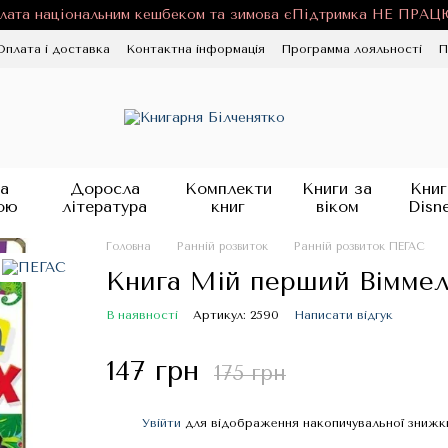
лата національним кешбеком та зимова єПідтримка НЕ ПРА
Оплата і доставка
Контактна інформація
Программа лояльності
П
ності
Публічна оферта
Блог
а
Доросла
Комплекти
Книги за
Книг
ою
література
книг
віком
Disn
Головна
Ранній розвиток
Ранній розвиток ПЕГАС
Книга Мій перший Віммел
В наявності
Артикул: 2590
Написати відгук
147 грн
175 грн
Увійти
для відображення накопичувальної знижк
%