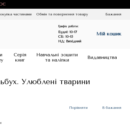
ЦЮЄ
окупка частинами
Обмін та повернення товару
Бажання
Графік роботи:
Будні:
10-17
Мій кошик
СБ: 10-15
НД: Вихідний
и
Серія
Навчальні зошити
Видавництва
ey
книг
та наліпки
ьбух. Улюблені тварини
Порівняти
В бажання
и