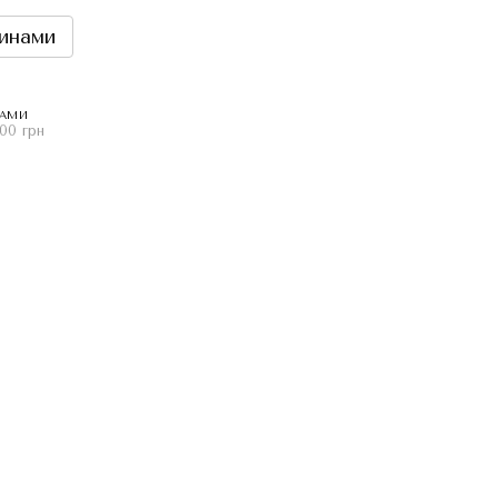
инами
НАМИ
00 грн