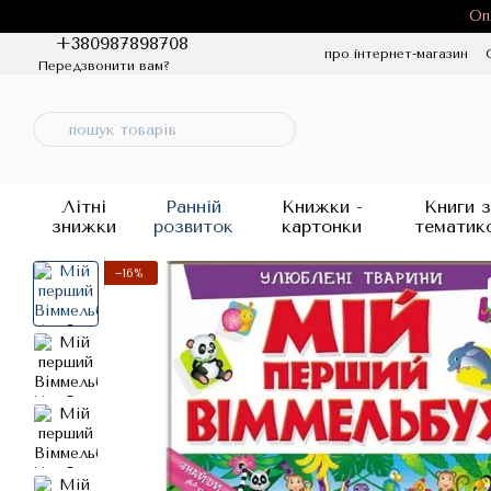
Перейти до основного контенту
Оп
+380987898708
про інтернет-магазин
Передзвонити вам?
Політика конфіденцій
Літні
Ранній
Книжки -
Книги з
знижки
розвиток
картонки
тематик
−16%