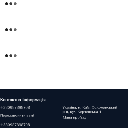
Контактна інформація
+380987898708
Україна, м. Київ, Соломянський
р-н, вул. Керченська 4
Передзвонити вам?
Мапа проїзду
+380987898708