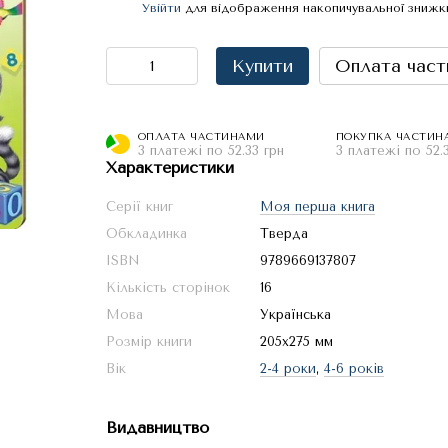
Увійти
для відображення накопичувальної знижк
%
Купити
Оплата част
ОПЛАТА ЧАСТИНАМИ
ПОКУПКА ЧАСТИН
3 платежі по 52.33 грн
3 платежі по 52.
Характеристики
Серії книг
Моя перша книга
Обкладинка
Тверда
ISBN
9789669137807
Кількість сторінок
16
Мова
Українська
Розмір книги
205х275 мм
Вік
2-4 роки
,
4-6 років
Видавництво