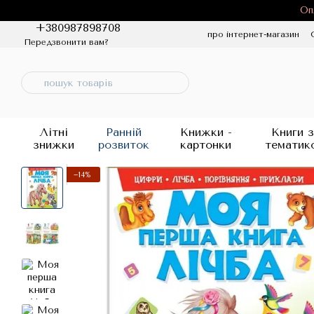
Перейти до основного контенту
Оп
+380987898708
про інтернет-магазин
Передзвонити вам?
Політика конфіденцій
Літні
Ранній
Книжки -
Книги з
знижки
розвиток
картонки
тематик
−14%