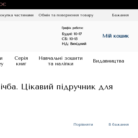
ЦЮЄ
окупка частинами
Обмін та повернення товару
Бажання
Графік роботи:
Будні:
10-17
Мій кошик
СБ: 10-15
НД: Вихідний
и
Серія
Навчальні зошити
Видавництва
ey
книг
та наліпки
чба. Цікавий підручник для
Порівняти
В бажання