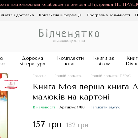
лата національним кешбеком та зимова єПідтримка НЕ ПРА
Оплата і доставка
Контактна інформація
Программа лояльності
П
ності
Публічна оферта
Блог
а
Доросла
Комплекти
Книги за
Книг
ою
література
книг
віком
Disn
Головна
Ранній розвиток
Ранній розвиток ПЕГАС
Книга Моя перша книга Лі
малюків на картоні
В наявності
Артикул: 1780
Написати відгук
157 грн
182 грн