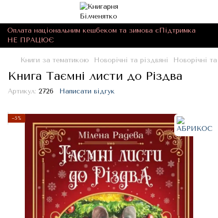
Оплата національним кешбеком та зимова єПідтримка
НЕ ПРАЦЮЄ
Книги за тематикою
Новорічні та різдвяні
Новорічні т
Книга Таємні листи до Різдва
Артикул:
2726
Написати відгук
−5%