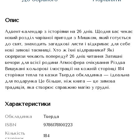
Опис
Адвент-календар з історіями на 26 днів. Щодня вас чекає
новий розділ чарівної пригоди з Мишком, який готується
до свят, знаходить загадкові листи і відкриває для себе
нові зимові таємниці. Хто ж їхні відправники? Які
сюрпризи чекають попереду? 26 днів читання Затишні
вечори для всієї родини Атмосфера очікування Різдва
Вишукані кольорові ілюстрації на кожній сторінці 184
сторінки тепла та казки Тверда обкладинка — ідеальна
для подарунка Це більше, ніж книга — це зимова
традиція, яка створює справжню магію у грудні.
Характеристики
Обкладинка
Тверда
ISBN
9786178100223
Кількість
184
сторінок