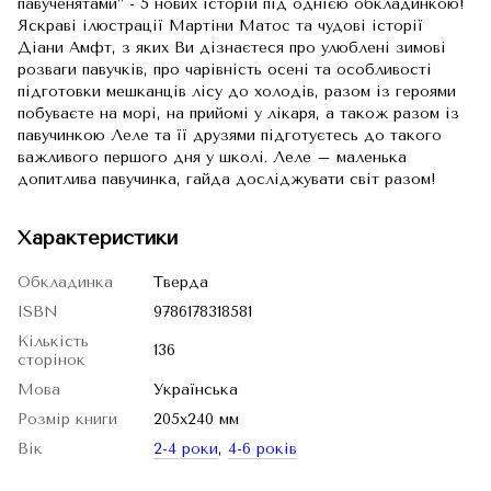
павученятами” - 5 нових історій під однією обкладинкою!
Яскраві ілюстрації Мартіни Матос та чудові історії
Діани Амфт, з яких Ви дізнаєтеся про улюблені зимові
розваги павучків, про чарівність осені та особливості
підготовки мешканців лісу до холодів, разом із героями
побуваєте на морі, на прийомі у лікаря, а також разом із
павучинкою Леле та її друзями підготуєтесь до такого
важливого першого дня у школі. Леле – маленька
допитлива павучинка, гайда досліджувати світ разом!
Характеристики
Обкладинка
Тверда
ISBN
9786178318581
Кількість
136
сторінок
Мова
Українська
Розмір книги
205х240 мм
Вік
2-4 роки
,
4-6 років