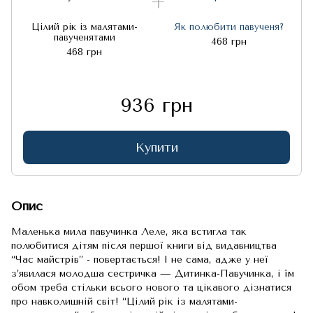
Цілий рік із малятами-
Як полюбити павученя?
павученятами
468 грн
468 грн
936 грн
Купити
Опис
Маленька мила павучинка Леле, яка встигла так
полюбитися дітям після першої книги від видавництва
“Час майстрів” - повертається! І не сама, адже у неї
з’явилася молодша сестричка — Дитинка-Павучинка, і їм
обом треба стільки всього нового та цікавого дізнатися
про навколишній світ! “Цілий рік із малятами-