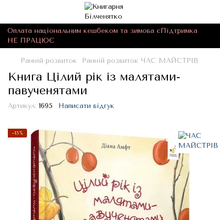
Оплата національним кешбеком та зимова єПідтримка
НЕ ПРАЦЮЄ
Ранній розвиток
Ранній розвиток ЧАС МАЙСТРІВ
Книга Цілий рік із малятами-
павученятами
Артикул:
1695
Написати відгук
−15%