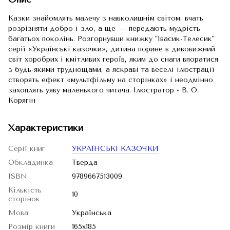
Казки знайомлять малечу з навколишнім світом, вчать
розрізняти добро і зло, а ще — передають мудрість
багатьох поколінь. Розгорнувши книжку "Івасик-Телесик"
серії «Українські казочки», дитина порине в дивовижний
світ хоробрих і кмітливих героїв, яким до снаги впоратися
з будь-якими труднощами, а яскраві та веселі ілюстрації
створять ефект «мультфільму на сторінках» і неодмінно
захоплять уяву маленького читача. Ілюстратор - В. О.
Корягін
Характеристики
Серії книг
УКРАЇНСЬКІ КАЗОЧКИ
Обкладинка
Тверда
ISBN
9789667513009
Кількість
10
сторінок
Мова
Українська
Розмір книги
165х185