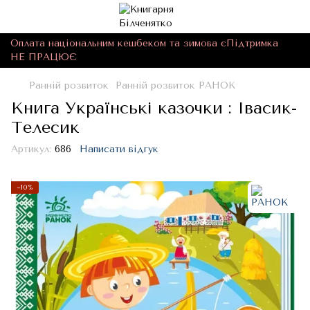
Оплата національним кешбеком та зимова єПідтримка
НЕ ПРАЦЮЄ
Ранній розвиток
Ранній розвиток РАНОК
Книга Українські казочки : Івасик-
Телесик
Артикул:
686
Написати відгук
−10%