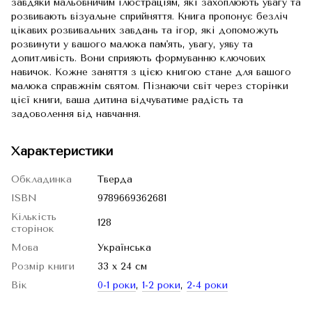
завдяки мальовничим ілюстраціям, які захоплюють увагу та
розвивають візуальне сприйняття. Книга пропонує безліч
цікавих розвивальних завдань та ігор, які допоможуть
розвинути у вашого малюка пам'ять, увагу, уяву та
допитливість. Вони сприяють формуванню ключових
навичок. Кожне заняття з цією книгою стане для вашого
малюка справжнім святом. Пізнаючи світ через сторінки
цієї книги, ваша дитина відчуватиме радість та
задоволення від навчання.
Характеристики
Обкладинка
Тверда
ISBN
9789669362681
Кількість
128
сторінок
Мова
Українська
Розмір книги
33 х 24 см
Вік
0-1 роки
,
1-2 роки
,
2-4 роки