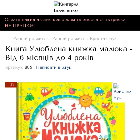
Оплата національним кешбеком та зимова єПідтримка
НЕ ПРАЦЮЄ
Ранній розвиток
Ранній розвиток Кристал Бук
Книга Улюблена книжка малюка -
Від 6 місяців до 4 років
Артикул:
885
Написати відгук
−15%