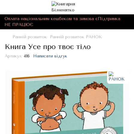
Оплата національним кешбеком та зимова єПідтримка
НЕ ПРАЦЮЄ
Ранній розвиток
Ранній розвиток РАНОК
Книга Усе про твоє тіло
Артикул:
416
Написати відгук