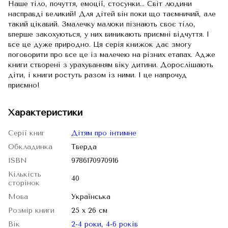
Наше тіло, почуття, емоції, стосунки… Світ людини
насправді великий! Для дітей він поки що таємничий, але
такий цікавий. Змалечку малюки пізнають своє тіло,
вперше закохуються, у них виникають приємні відчуття. І
все це дуже природно. Ця серія книжок дає змогу
поговорити про все це із малечею на різних етапах. Адже
книги створені з урахуванням віку дитини. Дорослішають
діти, і книги ростуть разом із ними. І це напрочуд
приємно!
Характеристики
Серії книг
Дітям про інтимне
Обкладинка
Тверда
ISBN
9786170970916
Кількість
40
сторінок
Мова
Українська
Розмір книги
25 x 26 см
Вік
2-4 роки
,
4-6 років