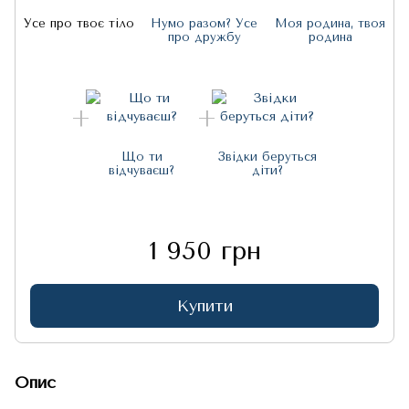
У
Усе про твоє тіло
Нумо разом? Усе
Моя родина, твоя
про дружбу
родина
Що ти
Звідки беруться
відчуваєш?
діти?
1 950 грн
Купити
Опис