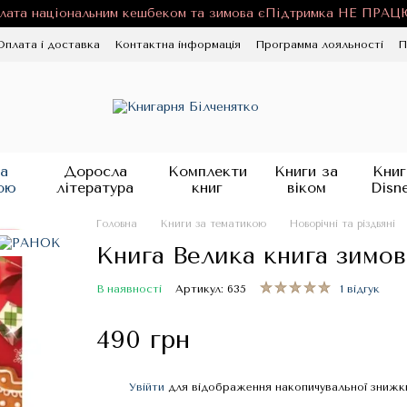
лата національним кешбеком та зимова єПідтримка НЕ ПРА
Оплата і доставка
Контактна інформація
Программа лояльності
П
ності
Публічна оферта
Блог
а
Доросла
Комплекти
Книги за
Книг
ою
література
книг
віком
Disn
Головна
Книги за тематикою
Новорічні та різдвяні
Книга Велика книга зимов
В наявності
Артикул: 635
1 відгук
490 грн
Увійти
для відображення накопичувальної знижк
%