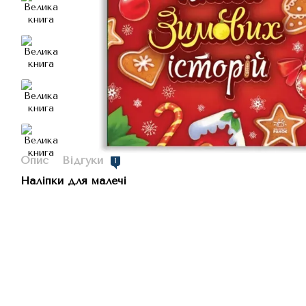
Опис
Відгуки
1
Наліпки для малечі