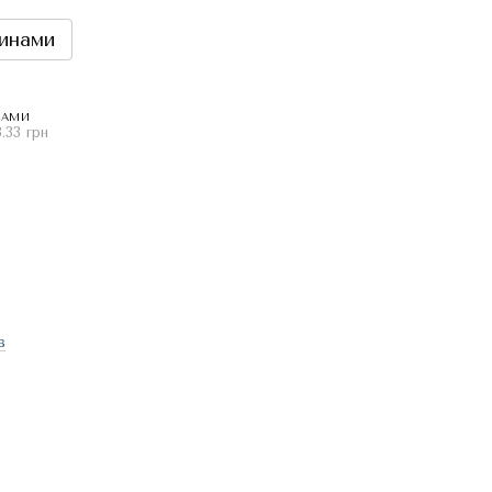
инами
НАМИ
.33 грн
в