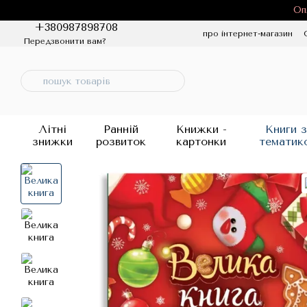
Перейти до основного контенту
Оп
+380987898708
про інтернет-магазин
Передзвонити вам?
Політика конфіденцій
Літні
Ранній
Книжки -
Книги з
знижки
розвиток
картонки
тематик