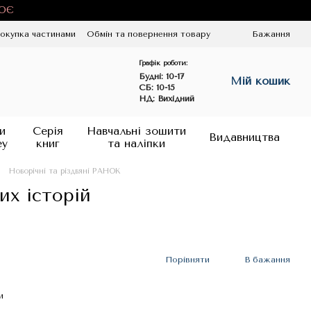
ЦЮЄ
окупка частинами
Обмін та повернення товару
Бажання
Графік роботи:
Будні:
10-17
Мій кошик
СБ: 10-15
НД: Вихідний
и
Серія
Навчальні зошити
Видавництва
ey
книг
та наліпки
Новорічні та різдвяні РАНОК
их історій
Порівняти
В бажання
и