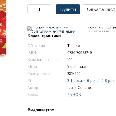
Купити
Оплата част
ОПЛАТА ЧАСТИНАМИ
ПОКУПКА ЧАСТИ
3 платежі по 163.33 грн
3 платежі по 163
Характеристики
Обкладинка
Тверда
ISBN
9786170983749
Кількість сторінок
160
Мова
Українська
Розмір книги
235х290
Вік
2-4 роки
,
4-6 років
,
6-8 рокі
Автор
Ірина Сонечко
Бренд
РАНОК
Видавництво