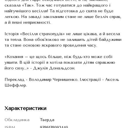
сказала «Так». Тож час готуватися до найкращого і
найгучнішого весілля! Та підготовка до свята не буде
легкою. На заваді закоханим стане не лише безліч справ,
а й певні неприємності.
Історія «Весілля страхопудів» не лише цікава, а й весела
та тепла. Вона обов’язково не залишить дітей байдужими
та стане основою яскравого проведення часу.
«Кохання – це щось більше, ніж будь-хто може собі
уявити. В цій історії я хотіла показати дітям справжню
його силу…» - Джулія Дональдсон.
Переклад - Володимир Чернишенко. Ілюстрації - Аксель
Шеффлер.
Характеристики
Обкладинка
Тверда
ISBN
9786178093440