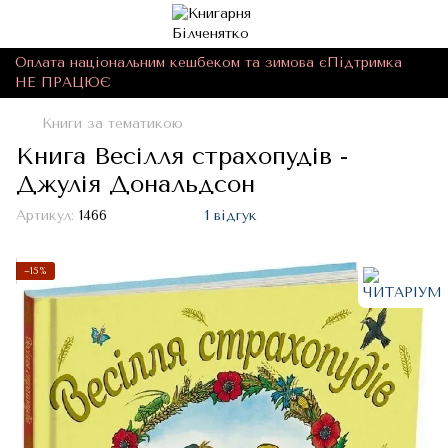
Оплата національним кешбеком та зимова єПідтримка
НЕ ПРАЦЮЄ
Книги за тематикою
Книга Весілля страхопудів -
Джулія Дональдсон
Артикул:
1466
1 відгук
−15%