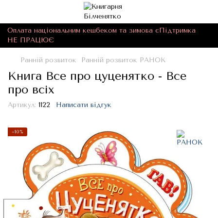
Оплата національним кешбеком та зимова єПідтримка
НЕ ПРАЦЮЄ
Ранній розвиток
Ранній розвиток РАНОК
Книга Все про цуценятко - Все
про всіх
Артикул:
1122
Написати відгук
−10%