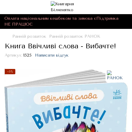
Оплата національним кешбеком та зимова єПідтримка
НЕ ПРАЦЮЄ
Ранній розвиток
Ранній розвиток РАНОК
Книга Ввічливі слова - Вибачте!
Артикул:
1525
Написати відгук
−5%