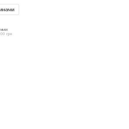
инами
НАМИ
.00 грн