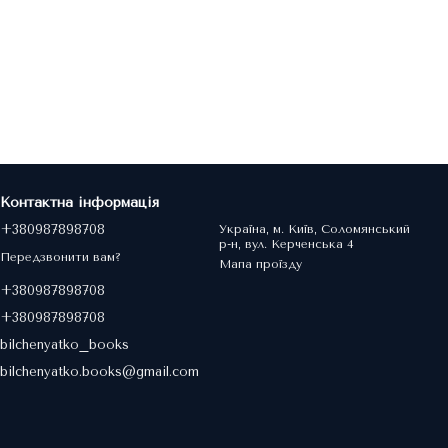
Контактна інформація
+380987898708
Україна, м. Київ, Соломянський
р-н, вул. Керченська 4
Передзвонити вам?
Мапа проїзду
+380987898708
+380987898708
bilchenyatko_books
bilchenyatko.books@gmail.com