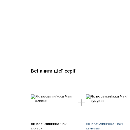
Всі книги цієї серії
Як восьминіжка Чакі
Як восьминіжка Чакі
злився
сумував