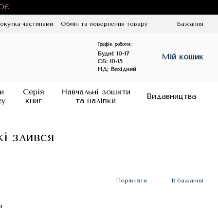
ЦЮЄ
окупка частинами
Обмін та повернення товару
Бажання
Графік роботи:
Будні:
10-17
Мій кошик
СБ: 10-15
НД: Вихідний
и
Серія
Навчальні зошити
Видавництва
ey
книг
та наліпки
і злився
Порівняти
В бажання
и