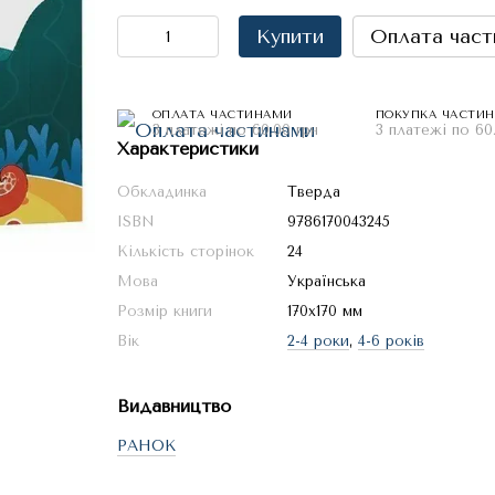
Купити
Оплата част
ОПЛАТА ЧАСТИНАМИ
ПОКУПКА ЧАСТИ
3 платежі по 60.00 грн
3 платежі по 60
Характеристики
Обкладинка
Тверда
ISBN
9786170043245
Кількість сторінок
24
Мова
Українська
Розмір книги
170x170 мм
Вік
2-4 роки
,
4-6 років
Видавництво
РАНОК