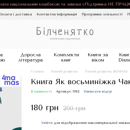
лата національним кешбеком та зимова єПідтримка НЕ ПРА
Оплата і доставка
Контактна інформація
Программа лояльності
П
ності
Публічна оферта
Блог
а
Доросла
Комплекти
Книги за
Книг
ою
література
книг
віком
Disn
Головна
Ранній розвиток
Ранній розвиток 4MAMAS
Книга Як восьминіжка Чак
В наявності
Артикул: 1762
Написати відгук
180 грн
200 грн
Увійти
для відображення накопичувальної знижк
%