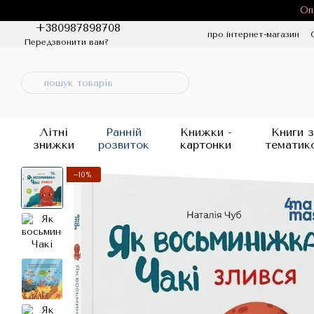
Перейти до основного контенту
Оп
+380987898708
про інтернет-магазин
Передзвонити вам?
Політика конфіденцій
Літні
Ранній
Книжки -
Книги з
знижки
розвиток
картонки
тематик
−10%