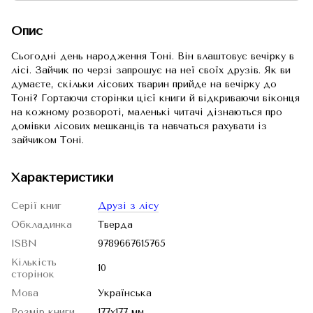
Опис
Сьогодні день народження Тоні. Він влаштовує вечірку в
лісі. Зайчик по черзі запрошує на неї своїх друзів. Як ви
думаєте, скільки лісових тварин прийде на вечірку до
Тоні? Гортаючи сторінки цієї книги й відкриваючи віконця
на кожному розвороті, маленькі читачі дізнаються про
домівки лісових мешканців та навчаться рахувати із
зайчиком Тоні.
Характеристики
Серії книг
Друзі з лісу
Обкладинка
Тверда
ISBN
9789667615765
Кількість
10
сторінок
Мова
Українська
Розмір книги
177х177 мм