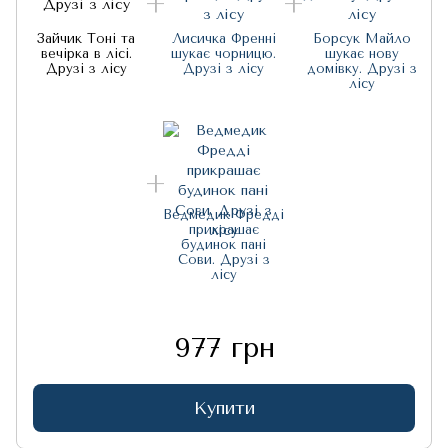
Зайчик Тоні та
Лисичка Френні
Борсук Майло
вечірка в лісі.
шукає чорницю.
шукає нову
Друзі з лісу
Друзі з лісу
домівку. Друзі з
лісу
Ведмедик Фредді
прикрашає
будинок пані
Сови. Друзі з
лісу
977 грн
Купити