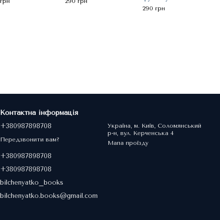
 грн
290 грн
Заєц
290 грн
Звір
290 
87
Контактна інформація
+380987898708
Україна, м. Київ, Соломянський
р-н, вул. Керченська 4
Передзвонити вам?
Мапа проїзду
+380987898708
+380987898708
bilchenyatko_books
bilchenyatko.books@gmail.com