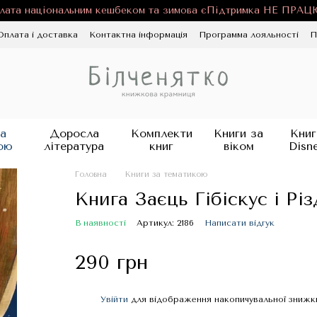
лата національним кешбеком та зимова єПідтримка НЕ ПРА
Оплата і доставка
Контактна інформація
Программа лояльності
П
ності
Публічна оферта
Блог
а
Доросла
Комплекти
Книги за
Книг
ою
література
книг
віком
Disn
Головна
Книги за тематикою
Книга Заєць Гібіскус і Рі
В наявності
Артикул: 2186
Написати відгук
290 грн
Увійти
для відображення накопичувальної знижк
%