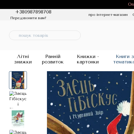
Перейти до основного контенту
Оп
+380987898708
про інтернет-магазин
Передзвонити вам?
Політика конфіденцій
Літні
Ранній
Книжки -
Книги з
знижки
розвиток
картонки
тематик