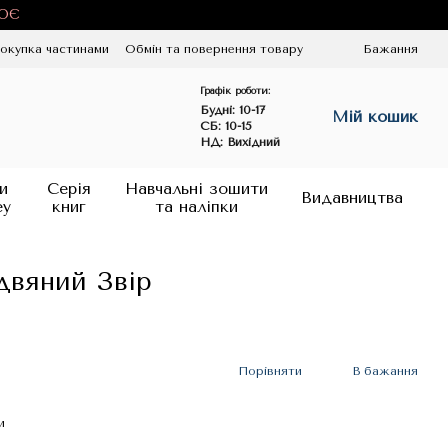
ЦЮЄ
окупка частинами
Обмін та повернення товару
Бажання
Графік роботи:
Будні:
10-17
Мій кошик
СБ: 10-15
НД: Вихідний
и
Серія
Навчальні зошити
Видавництва
ey
книг
та наліпки
здвяний Звір
Порівняти
В бажання
и