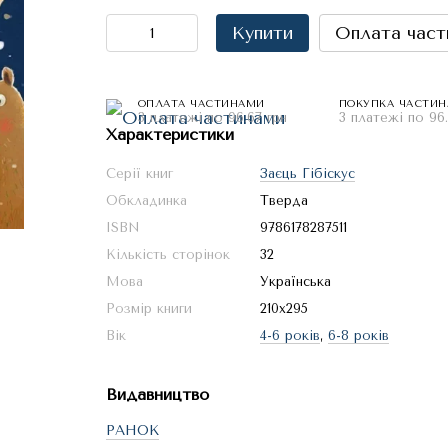
Купити
Оплата част
ОПЛАТА ЧАСТИНАМИ
ПОКУПКА ЧАСТИ
3 платежі по 96.67 грн
3 платежі по 96.
Характеристики
Серії книг
Заєць Гібіскус
Обкладинка
Тверда
ISBN
9786178287511
Кількість сторінок
32
Мова
Українська
Розмір книги
210x295
Вік
4-6 років
,
6-8 років
Видавництво
РАНОК