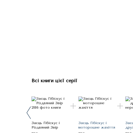
Всі книги цієї серії
Заєць Гібіскус і
Заєць Гібіскус і
Заєц
Різдвяний Звір
моторошне жахіття
дру