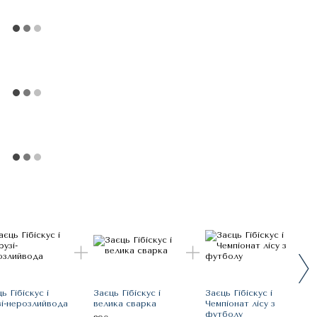
Всі
ь Гібіскус і
Заєць Гібіскус і
Заєць Гібіскус і
зі-нерозлийвода
велика сварка
Чемпіонат лісу з
футболу