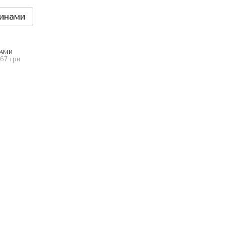
инами
НАМИ
67 грн