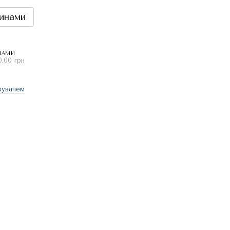
инами
НАМИ
0.00 грн
зувачем