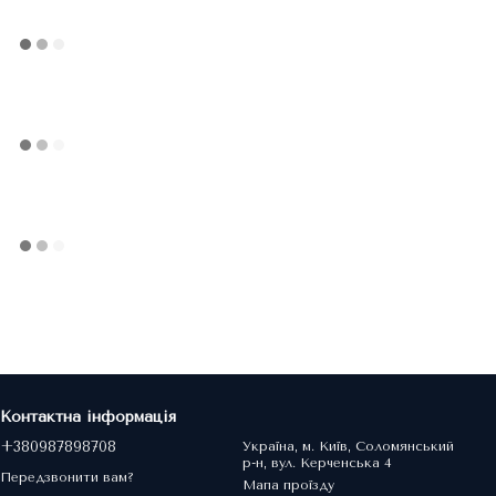
Контактна інформація
+380987898708
Україна, м. Київ, Соломянський
р-н, вул. Керченська 4
Передзвонити вам?
Мапа проїзду