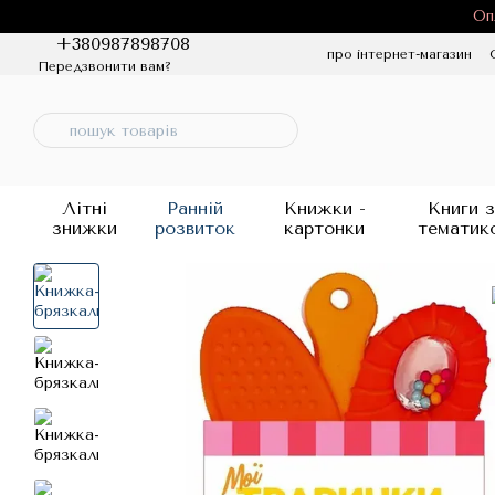
Перейти до основного контенту
Оп
+380987898708
про інтернет-магазин
Передзвонити вам?
Політика конфіденцій
Літні
Ранній
Книжки -
Книги з
знижки
розвиток
картонки
тематик