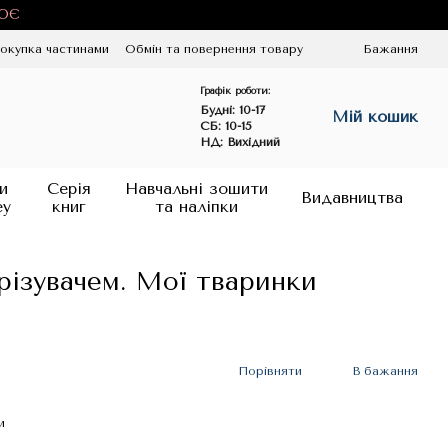
ЦЮЄ
окупка частинами
Обмін та повернення товару
Бажання
Графік роботи:
Будні:
10-17
Мій кошик
СБ: 10-15
НД: Вихідний
и
Серія
Навчальні зошити
Видавництва
ey
книг
та наліпки
різувачем. Мої тваринки
Порівняти
В бажання
и