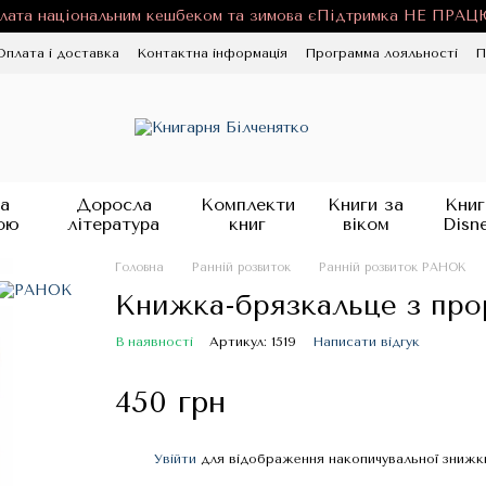
лата національним кешбеком та зимова єПідтримка НЕ ПРА
Оплата і доставка
Контактна інформація
Программа лояльності
П
ності
Публічна оферта
Блог
а
Доросла
Комплекти
Книги за
Книг
ою
література
книг
віком
Disn
Головна
Ранній розвиток
Ранній розвиток РАНОК
Книжка-брязкальце з про
В наявності
Артикул: 1519
Написати відгук
450 грн
Увійти
для відображення накопичувальної знижк
%