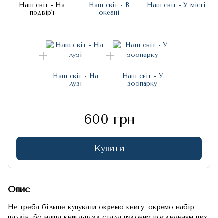
Наш світ - На
Наш світ - В
Наш світ - У місті
подвір'ї
океані
Наш світ - На
Наш світ - У
лузі
зоопарку
600 грн
Купити
Опис
Не треба більше купувати окремо книгу, окремо набір
пазлів, бо наша книга-пазл стала чудовим поєднанням цих