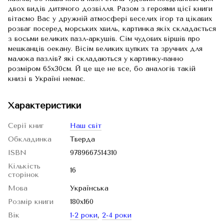
двох видів дитячого дозвілля. Разом з героями цієї книги
вітаємо Вас у дружній атмосфері веселих ігор та цікавих
розваг посеред морських хвиль, картинка якіх складається
з восьми великих пазл-аркушів. Сім чудових віршів про
мешканців оекану. Вісім великих цупких та зручних для
малюка пазлів? які складаються у картинку-панно
розміром 65х30см. Й це ще не все, бо аналогів такій
книзі в Україні немає.
Характеристики
Серії книг
Наш світ
Обкладинка
Тверда
ISBN
9789667514310
Кількість
16
сторінок
Мова
Українська
Розмір книги
180х160
Вік
1-2 роки
,
2-4 роки